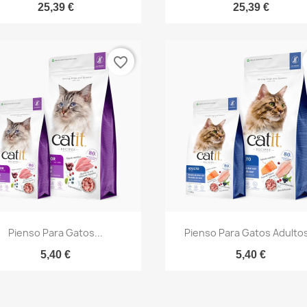
25,39 €
25,39 €
favorite_border
Vista rápida
Vista rápida


Pienso Para Gatos...
Pienso Para Gatos Adultos
5,40 €
5,40 €