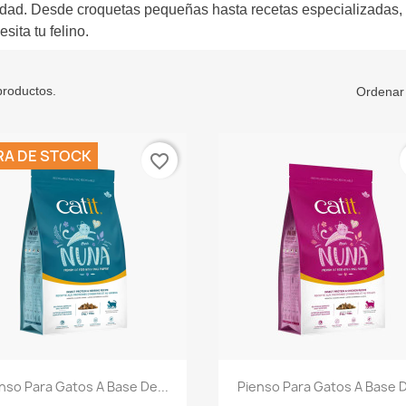
idad. Desde croquetas pequeñas hasta recetas especializadas, 
esita tu felino.
productos.
Ordenar 
RA DE STOCK
favorite_border
Vista rápida
Vista rápida


nso Para Gatos A Base De...
Pienso Para Gatos A Base D