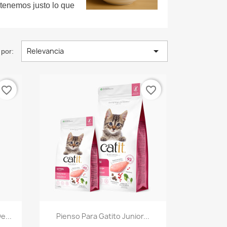
tenemos justo lo que

Relevancia
por:
favorite_border
favorite_border
Vista rápida

e...
Pienso Para Gatito Junior...