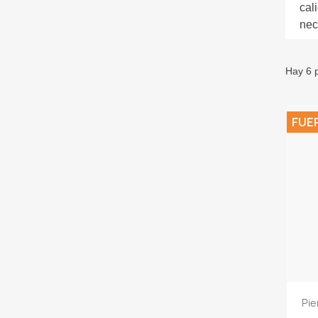
cal
nec
Hay 6 
FUE
Pie