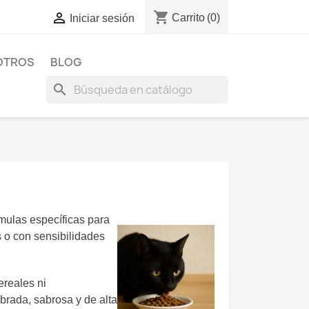
shopping_cart

Carrito
(0)
Iniciar sesión
OTROS
BLOG
search
rmulas específicas para
s o con sensibilidades
ereales ni
ibrada, sabrosa y de alta