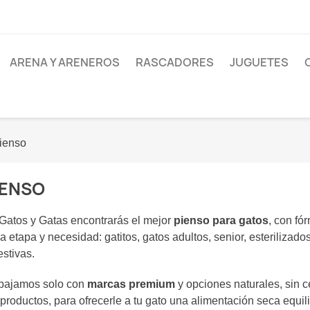
ARENA Y ARENEROS
RASCADORES
JUGUETES
ienso
IENSO
Gatos y Gatas encontrarás el mejor
pienso para gatos
, con fó
a etapa y necesidad: gatitos, gatos adultos, senior, esterilizado
estivas.
bajamos solo con
marcas premium
y opciones naturales, sin c
productos, para ofrecerle a tu gato una alimentación seca equil