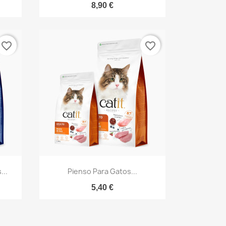
8,90 €
favorite_border
favorite_border
Vista rápida

...
Pienso Para Gatos...
5,40 €