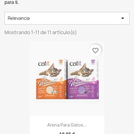
para ti.

Relevancia
Mostrando 1-11 de 11 artículo(s)
favorite_border
Arena Para Gatos...