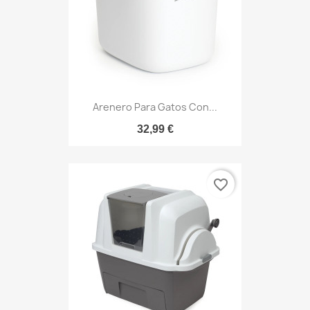
Arenero Para Gatos Con...
32,99 €
favorite_border