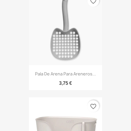
favorite_border
Pala De Arena Para Areneros...
3,75 €
favorite_border