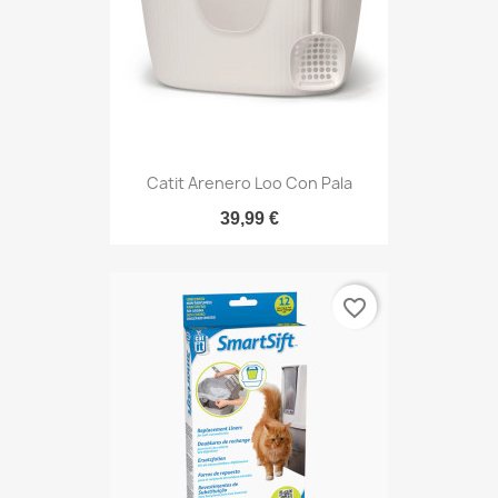
Catit Arenero Loo Con Pala
39,99 €
favorite_border