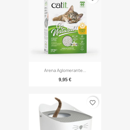
Arena Aglomerante...
9,95 €
favorite_border