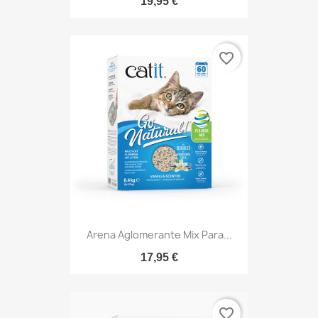
19,95 €
favorite_border
Arena Aglomerante Mix Para...
17,95 €
favorite_border