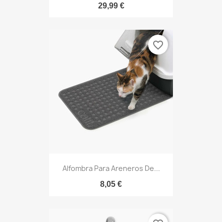
29,99 €
favorite_border
Alfombra Para Areneros De...
8,05 €